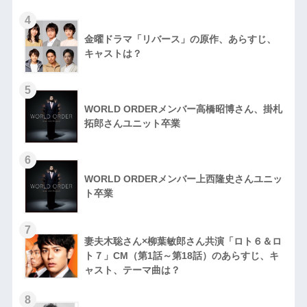
4
金曜ドラマ「リバース」の原作、あらすじ、
キャストは？
5
WORLD ORDERメンバー高橋昭博さん、掛札
拓郎さんユニット卒業
6
WORLD ORDERメンバー上西隆史さんユニッ
ト卒業
7
妻夫木聡さん×柳葉敏郎さん共演「ロト６＆ロ
ト７」CM（第1話～第18話）のあらすじ、キ
ャスト、テーマ曲は？
8