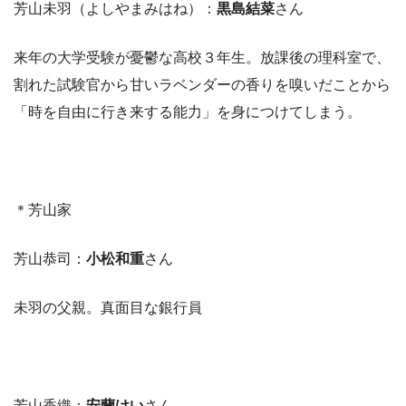
芳山未羽（よしやまみはね）：
黒島結菜
さん
来年の大学受験が憂鬱な高校３年生。放課後の理科室で、
割れた試験官から甘いラベンダーの香りを嗅いだことから
「時を自由に行き来する能力」を身につけてしまう。
＊芳山家
芳山恭司：
小松和重
さん
未羽の父親。真面目な銀行員
芳山香織：
安蘭けい
さん