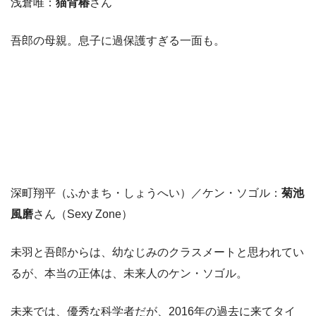
浅倉唯：
猫背椿
さん
吾郎の母親。息子に過保護すぎる一面も。
深町翔平（ふかまち・しょうへい）／ケン・ソゴル：
菊池
風磨
さん（Sexy Zone）
未羽と吾郎からは、幼なじみのクラスメートと思われてい
るが、本当の正体は、未来人のケン・ソゴル。
未来では、優秀な科学者だが、2016年の過去に来てタイ