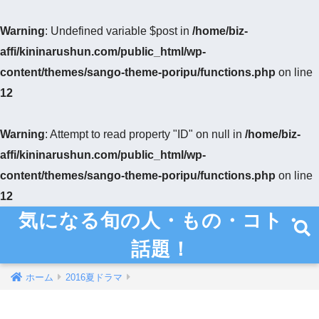
Warning
: Undefined variable $post in
/home/biz-
affi/kininarushun.com/public_html/wp-
content/themes/sango-theme-poripu/functions.php
on line
12
Warning
: Attempt to read property "ID" on null in
/home/biz-
affi/kininarushun.com/public_html/wp-
content/themes/sango-theme-poripu/functions.php
on line
12
気になる旬の人・もの・コト・
話題！
ホーム
2016夏ドラマ