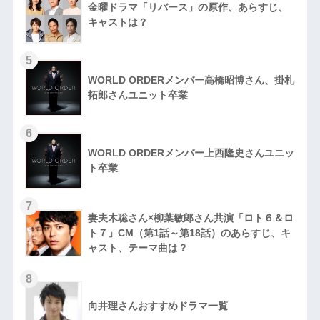
金曜ドラマ「リバース」の原作、あらすじ、
キャストは？
5
WORLD ORDERメンバー高橋昭博さん、掛札
拓郎さんユニット卒業
6
WORLD ORDERメンバー上西隆史さんユニッ
ト卒業
7
妻夫木聡さん×柳葉敏郎さん共演「ロト６＆ロ
ト７」CM（第1話～第18話）のあらすじ、キ
ャスト、テーマ曲は？
8
向井理さんおすすめドラマ一覧