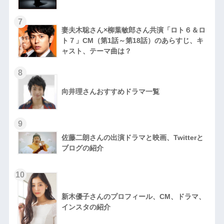
7
妻夫木聡さん×柳葉敏郎さん共演「ロト６＆ロ
ト７」CM（第1話～第18話）のあらすじ、キ
ャスト、テーマ曲は？
8
向井理さんおすすめドラマ一覧
9
佐藤二朗さんの出演ドラマと映画、Twitterと
ブログの紹介
10
新木優子さんのプロフィール、CM、ドラマ、
インスタの紹介