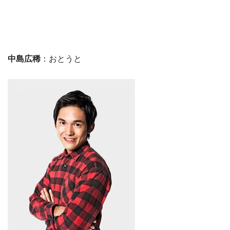
中島広稀
：おとうと