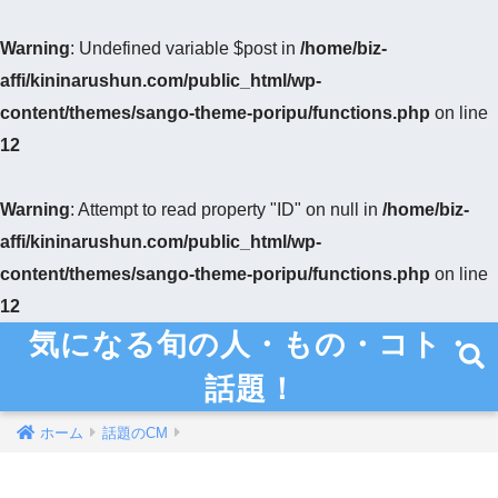
Warning
: Undefined variable $post in
/home/biz-
affi/kininarushun.com/public_html/wp-
content/themes/sango-theme-poripu/functions.php
on line
12
Warning
: Attempt to read property "ID" on null in
/home/biz-
affi/kininarushun.com/public_html/wp-
content/themes/sango-theme-poripu/functions.php
on line
12
気になる旬の人・もの・コト・
話題！
ホーム
話題のCM