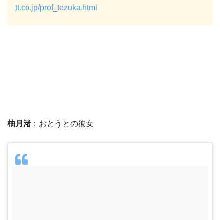
tt.co.jp/prof_tezuka.html
柚月渚
：おとうとの彼女