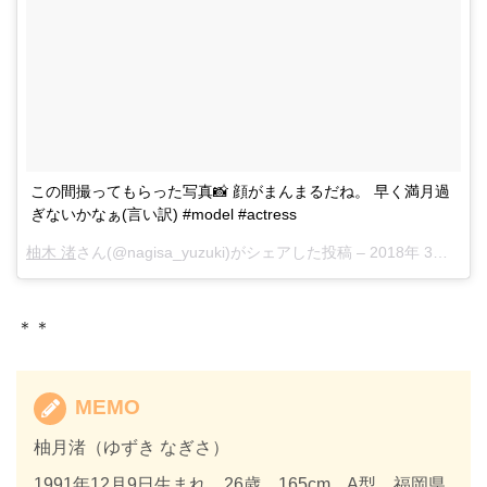
この間撮ってもらった写真📸 顔がまんまるだね。 早く満月過
ぎないかなぁ(言い訳) #model #actress
柚木 渚
さん(@nagisa_yuzuki)がシェアした投稿 –
2018年 3月月29日午前3時05分PDT
＊＊
MEMO
柚月渚（ゆずき なぎさ）
1991年12月9日生まれ。26歳 165cm A型 福岡県