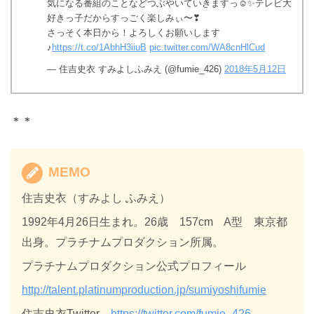
気になる番組のことなどつぶやいていきますっ☺✨テレビ大
好きっ子だからすっごく楽しみぃ〜❣
さっそく本日から！よろしくお願いします
♪
https://t.co/1AbhH3iiuB
pic.twitter.com/WA8cnHlCud
— 住吉史衣 すみよしふみえ (@fumie_426)
2018年5月12日
＊＊
MEMO
住吉史衣（すみよし ふみえ）
1992年4月26日生まれ。26歳 157cm A型 東京都
出身。プラチナムプロダクション所属。
プラチナムプロダクション公式プロフィール
http://talent.platinumproduction.jp/sumiyoshifumie
住吉史衣Twitter
https://twitter.com/fumie_426