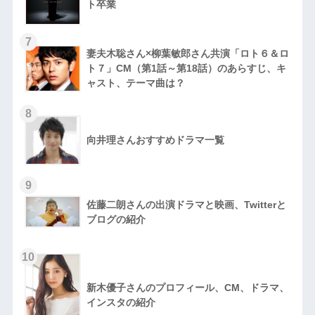
ト卒業
7
妻夫木聡さん×柳葉敏郎さん共演「ロト６＆ロ
ト７」CM（第1話～第18話）のあらすじ、キ
ャスト、テーマ曲は？
8
向井理さんおすすめドラマ一覧
9
佐藤二朗さんの出演ドラマと映画、Twitterと
ブログの紹介
10
新木優子さんのプロフィール、CM、ドラマ、
インスタの紹介