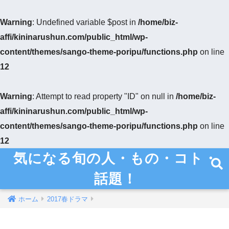
Warning
: Undefined variable $post in
/home/biz-
affi/kininarushun.com/public_html/wp-
content/themes/sango-theme-poripu/functions.php
on line
12
Warning
: Attempt to read property "ID" on null in
/home/biz-
affi/kininarushun.com/public_html/wp-
content/themes/sango-theme-poripu/functions.php
on line
12
気になる旬の人・もの・コト・
話題！
ホーム
2017春ドラマ