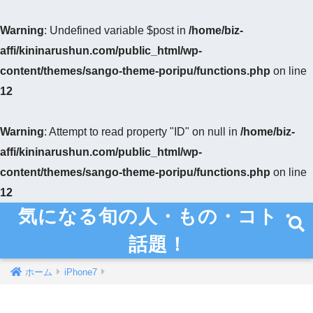
Warning
: Undefined variable $post in
/home/biz-
affi/kininarushun.com/public_html/wp-
content/themes/sango-theme-poripu/functions.php
on line
12
Warning
: Attempt to read property "ID" on null in
/home/biz-
affi/kininarushun.com/public_html/wp-
content/themes/sango-theme-poripu/functions.php
on line
12
気になる旬の人・もの・コト・
話題！
ホーム
iPhone7