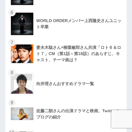
6
WORLD ORDERメンバー上西隆史さんユニッ
ト卒業
7
妻夫木聡さん×柳葉敏郎さん共演「ロト６＆ロ
ト７」CM（第1話～第18話）のあらすじ、キ
ャスト、テーマ曲は？
8
向井理さんおすすめドラマ一覧
9
佐藤二朗さんの出演ドラマと映画、Twitterと
ブログの紹介