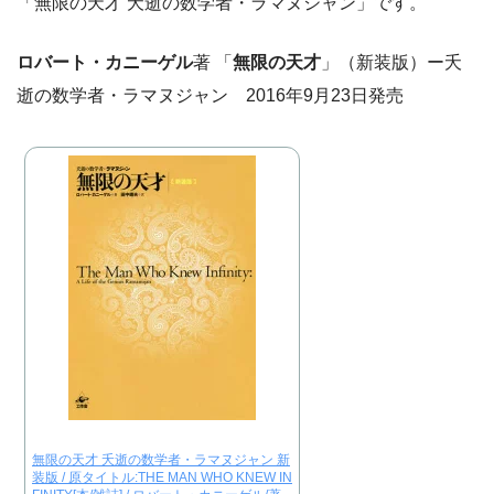
「無限の天才 夭逝の数学者・ラマヌジャン」です。
ロバート・カニーゲル
著 「
無限の天才
」（新装版）ー夭
逝の数学者・ラマヌジャン 2016年9月23日発売
無限の天才 夭逝の数学者・ラマヌジャン 新
装版 / 原タイトル:THE MAN WHO KNEW IN