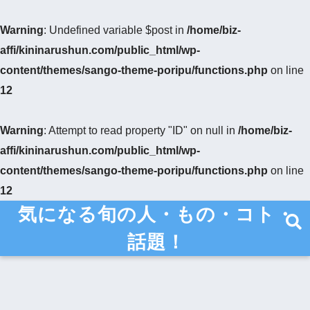
Warning
: Undefined variable $post in
/home/biz-
affi/kininarushun.com/public_html/wp-
content/themes/sango-theme-poripu/functions.php
on line
12
Warning
: Attempt to read property "ID" on null in
/home/biz-
affi/kininarushun.com/public_html/wp-
content/themes/sango-theme-poripu/functions.php
on line
12
気になる旬の人・もの・コト・
話題！