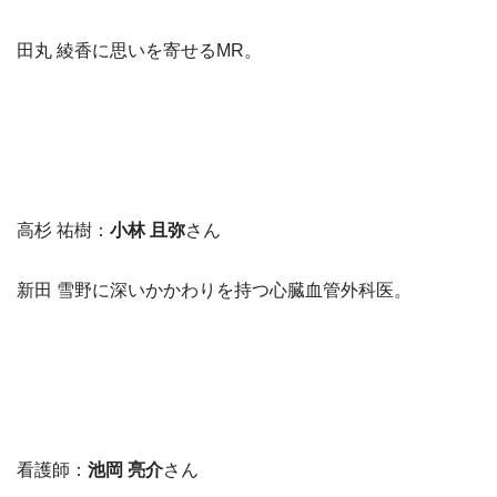
田丸 綾香に思いを寄せるMR。
高杉 祐樹：
小林 且弥
さん
新田 雪野に深いかかわりを持つ心臓血管外科医。
看護師：
池岡 亮介
さん