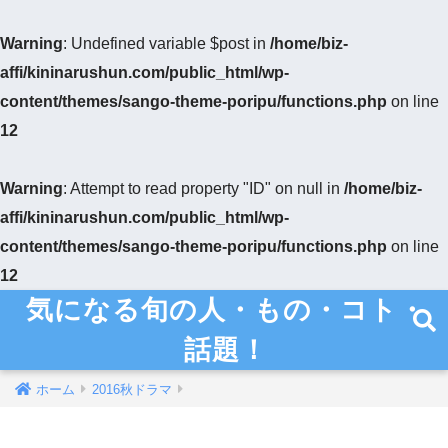
Warning
: Undefined variable $post in
/home/biz-
affi/kininarushun.com/public_html/wp-
content/themes/sango-theme-poripu/functions.php
on line
12
Warning
: Attempt to read property "ID" on null in
/home/biz-
affi/kininarushun.com/public_html/wp-
content/themes/sango-theme-poripu/functions.php
on line
12
気になる旬の人・もの・コト・
話題！
ホーム
2016秋ドラマ