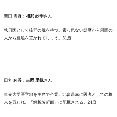
新田 雪野：
相武 紗季
さん
執刀医として抜群の腕を持つ。素っ気ない態度から周囲の
人から距離を置かれてしまう。31歳
田丸 綾香：
吉岡 里帆
さん
東光大学医学部を主席で卒業。北畠昌幸に医者としての将
来を買われ、「解析診断部」に配属される。24歳