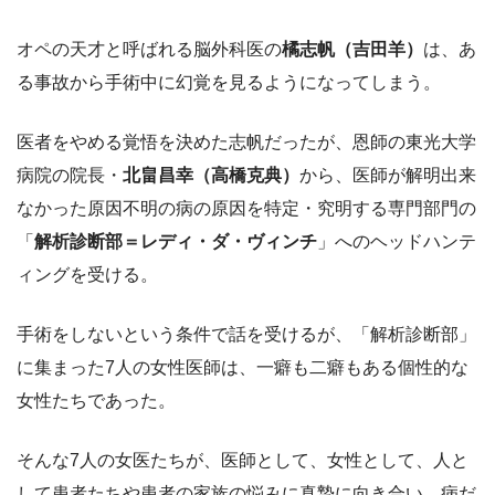
オペの天才と呼ばれる脳外科医の
橘志帆（吉田羊）
は、あ
る事故から手術中に幻覚を見るようになってしまう。
医者をやめる覚悟を決めた志帆だったが、恩師の東光大学
病院の院長・
北畠昌幸（高橋克典）
から、医師が解明出来
なかった原因不明の病の原因を特定・究明する専門部門の
「
解析診断部＝レディ・ダ・ヴィンチ
」へのヘッドハンテ
ィングを受ける。
手術をしないという条件で話を受けるが、「解析診断部」
に集まった7人の女性医師は、一癖も二癖もある個性的な
女性たちであった。
そんな7人の女医たちが、医師として、女性として、人と
して患者たちや患者の家族の悩みに真摯に向き合い、病だ