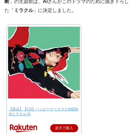
断
」の主題歌は、
AI
さんがこのドラマのために描き下ろし
た「
ミラクル
」に決定しました。
【新品】【CD】ハッピークリスマス/HEIW
A/ミラクル AI
楽天で購入