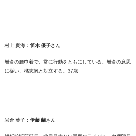
村上 夏海：
笛木 優子
さん
岩倉の腰巾着で、常に行動をともにしている。岩倉の意思
に従い、橘志帆と対立する。37歳
岩倉 葉子：
伊藤 蘭
さん