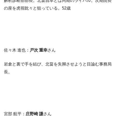
解析診断部部長。北畠昌幸とは同期のライバル。次期院長
の座を虎視眈々と狙っている。52歳
佐々木 進也：
戸次 重幸
さん
岩倉と裏で手を結び、北畠を失脚させようと目論む事務局
長。
宮部 航平：
庄野崎 謙
さん