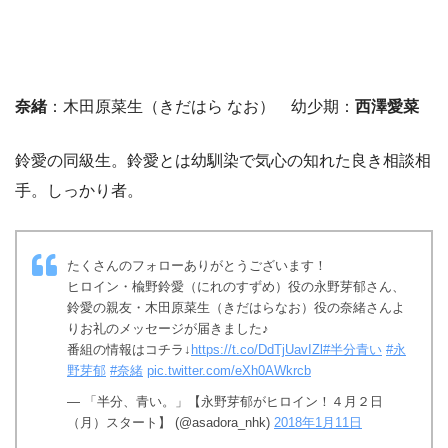
奈緒
：木田原菜生（きだはら なお） 幼少期：
西澤愛菜
鈴愛の同級生。鈴愛とは幼馴染で気心の知れた良き相談相
手。しっかり者。
たくさんのフォローありがとうございます！
ヒロイン・楡野鈴愛（にれのすずめ）役の永野芽郁さん、
鈴愛の親友・木田原菜生（きだはらなお）役の奈緒さんよ
りお礼のメッセージが届きました♪
番組の情報はコチラ↓
https://t.co/DdTjUavIZl
#半分青い
#永
野芽郁
#奈緒
pic.twitter.com/eXh0AWkrcb
— 「半分、青い。」【永野芽郁がヒロイン！４月２日
（月）スタート】 (@asadora_nhk)
2018年1月11日