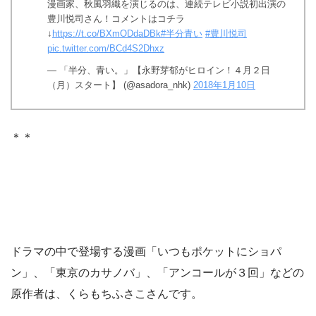
漫画家、秋風羽織を演じるのは、連続テレビ小説初出演の
豊川悦司さん！コメントはコチラ
↓
https://t.co/BXmODdaDBk
#半分青い
#豊川悦司
pic.twitter.com/BCd4S2Dhxz
— 「半分、青い。」【永野芽郁がヒロイン！４月２日
（月）スタート】 (@asadora_nhk)
2018年1月10日
＊＊
ドラマの中で登場する漫画「いつもポケットにショパ
ン」、「東京のカサノバ」、「アンコールが３回」などの
原作者は、くらもちふさこさんです。