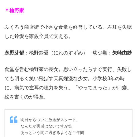
＊楡野家
ふくろう商店街で小さな食堂を経営している。左耳を失聴
した鈴愛を家族全員で支える。
永野芽郁
：楡野鈴愛（にれのすずめ） 幼少期：
矢崎由紗
食堂を営む楡野家の長女。思い立ったらすぐ実行、失敗し
ても明るく笑い飛ばす天真爛漫な少女。小学校3年の時
に、病気で左耳の聴力を失う。「やってまった」が口癖。
絵を書くのが得意。
明日からついに放送がスタート。
なんだか実感はないですが笑
あっという間に過ぎるような半年間