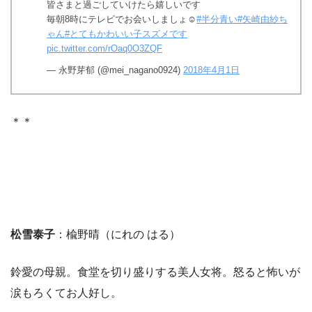
皆さまと過ごしていけたら嬉しいです
毎朝8時にテレビでお会いしましょ☺︎
#半分青い
#矢崎由紗ち
ゃん
#とてもかわいい子スズメです
pic.twitter.com/rOaq0O3ZQF
— 永野芽郁 (@mei_nagano0924)
2018年4月1日
＊＊
松雪泰子
：楡野晴（にれの はる）
鈴愛の母親。食堂を切り盛りする美人女将。怒ると怖いが
涙もろくてお人好し。