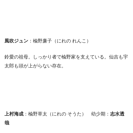
風吹ジュン
：楡野廉子（にれの れんこ）
鈴愛の祖母。しっかり者で楡野家を支えている。仙吉も宇
太郎も頭が上がらない存在。
上村海成
：楡野草太（にれの そうた） 幼少期：
志水透
哉