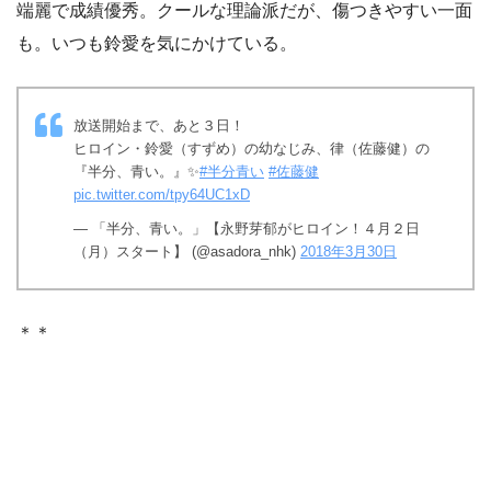
端麗で成績優秀。クールな理論派だが、傷つきやすい一面
も。いつも鈴愛を気にかけている。
放送開始まで、あと３日！
ヒロイン・鈴愛（すずめ）の幼なじみ、律（佐藤健）の
『半分、青い。』✨
#半分青い
#佐藤健
pic.twitter.com/tpy64UC1xD
— 「半分、青い。」【永野芽郁がヒロイン！４月２日
（月）スタート】 (@asadora_nhk)
2018年3月30日
＊＊