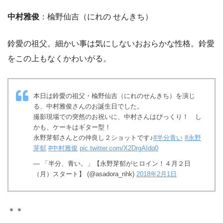
中村雅俊
：楡野仙吉（にれの せんきち）
鈴愛の祖父。細かい事は気にしないおおらかな性格。鈴愛
をこの上もなくかわいがる。
本日は鈴愛の祖父・楡野仙吉（にれのせんきち）を演じ
る、中村雅俊さんのお誕生日でした。
撮影現場での突然のお祝いに、中村さんはびっくり！ し
かも、ケーキはギター型！
永野芽郁さんとの仲良し２ショットです♪
#半分青い
#永野
芽郁
#中村雅俊
pic.twitter.com/X2DrgAIdq0
— 「半分、青い。」【永野芽郁がヒロイン！４月２日
（月）スタート】 (@asadora_nhk)
2018年2月1日
＊＊