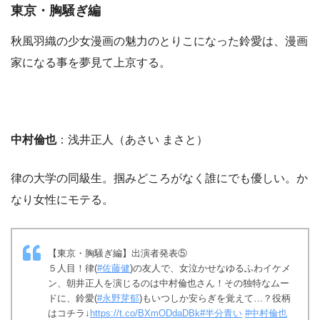
東京・胸騒ぎ編
秋風羽織の少女漫画の魅力のとりこになった鈴愛は、漫画
家になる事を夢見て上京する。
中村倫也
：浅井正人（あさい まさと）
律の大学の同級生。掴みどころがなく誰にでも優しい。か
なり女性にモテる。
【東京・胸騒ぎ編】出演者発表⑤
５人目！律(
#佐藤健
)の友人で、女泣かせなゆるふわイケメ
ン、朝井正人を演じるのは中村倫也さん！その独特なムー
ドに、鈴愛(
#永野芽郁
)もいつしか安らぎを覚えて…？役柄
はコチラ↓
https://t.co/BXmODdaDBk
#半分青い
#中村倫也