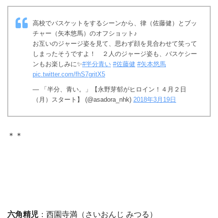
高校でバスケットをするシーンから、律（佐藤健）とブッ
チャー（矢本悠馬）のオフショット♪
お互いのジャージ姿を見て、思わず顔を見合わせて笑って
しまったそうですよ！ ２人のジャージ姿も、バスケシー
ンもお楽しみに✨
#半分青い
#佐藤健
#矢本悠馬
pic.twitter.com/fhS7gritX5
— 「半分、青い。」【永野芽郁がヒロイン！４月２日
（月）スタート】 (@asadora_nhk)
2018年3月19日
＊＊
六角精児
：西園寺満（さいおんじ みつる）