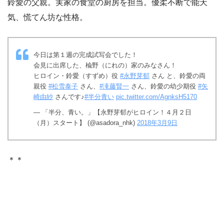
鈴愛の父親。実家の食堂の厨房を担当。優柔不断で能天
気、慌てん坊な性格。
今日は第１週の完成試写会でした！
会見に出席した、楡野（にれの）家のみなさん！
ヒロイン・鈴愛（すずめ）役
#永野芽郁
さん と、鈴愛の両
親役
#松雪泰子
さん、
#滝藤賢一
さん、鈴愛の幼少期役
#矢
崎由紗
さんです♪
#半分青い
pic.twitter.com/AgnksH5170
— 「半分、青い。」【永野芽郁がヒロイン！４月２日
（月）スタート】 (@asadora_nhk)
2018年3月9日
＊＊