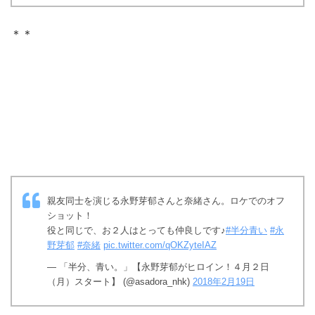
＊＊
親友同士を演じる永野芽郁さんと奈緒さん。ロケでのオフ
ショット！
役と同じで、お２人はとっても仲良しです♪
#半分青い
#永
野芽郁
#奈緒
pic.twitter.com/qOKZyteIAZ
— 「半分、青い。」【永野芽郁がヒロイン！４月２日
（月）スタート】 (@asadora_nhk)
2018年2月19日