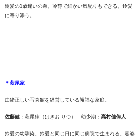
鈴愛の1歳違いの弟。冷静で細かい気配りもできる。鈴愛
に寄り添う。
＊萩尾家
由緒正しい写真館を経営している裕福な家庭。
佐藤健
：萩尾律（はぎお りつ） 幼少期：
高村佳偉人
鈴愛の幼馴染。鈴愛と同じ日に同じ病院で生まれる。容姿