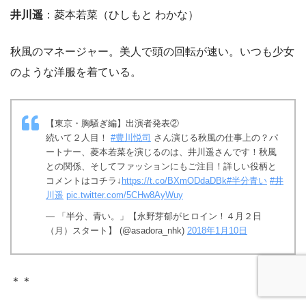
井川遥
：菱本若菜（ひしもと わかな）
秋風のマネージャー。美人で頭の回転が速い。いつも少女
のような洋服を着ている。
【東京・胸騒ぎ編】出演者発表②
続いて２人目！
#豊川悦司
さん演じる秋風の仕事上の？パ
ートナー、菱本若菜を演じるのは、井川遥さんです！秋風
との関係、そしてファッションにもご注目！詳しい役柄と
コメントはコチラ↓
https://t.co/BXmODdaDBk
#半分青い
#井
川遥
pic.twitter.com/5CHw8AyWuy
— 「半分、青い。」【永野芽郁がヒロイン！４月２日
（月）スタート】 (@asadora_nhk)
2018年1月10日
＊＊