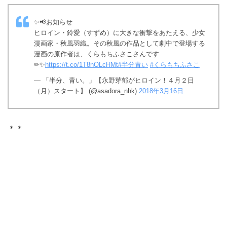
✨📢お知らせ
ヒロイン・鈴愛（すずめ）に大きな衝撃をあたえる、少女
漫画家・秋風羽織。その秋風の作品として劇中で登場する
漫画の原作者は、くらもちふさこさんです
✏✨
https://t.co/1T8nOLcHMt
#半分青い
#くらもちふさこ
— 「半分、青い。」【永野芽郁がヒロイン！４月２日
（月）スタート】 (@asadora_nhk)
2018年3月16日
＊＊