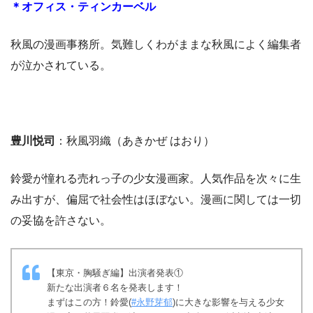
＊オフィス・ティンカーベル
秋風の漫画事務所。気難しくわがままな秋風によく編集者
が泣かされている。
豊川悦司
：秋風羽織（あきかぜ はおり）
鈴愛が憧れる売れっ子の少女漫画家。人気作品を次々に生
み出すが、偏屈で社会性はほぼない。漫画に関しては一切
の妥協を許さない。
【東京・胸騒ぎ編】出演者発表①
新たな出演者６名を発表します！
まずはこの方！鈴愛(
#永野芽郁
)に大きな影響を与える少女