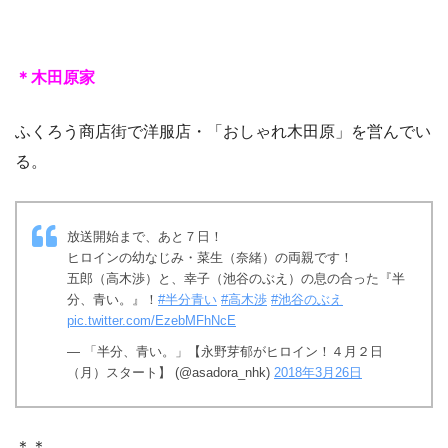
＊木田原家
ふくろう商店街で洋服店・「おしゃれ木田原」を営んでい
る。
放送開始まで、あと７日！
ヒロインの幼なじみ・菜生（奈緒）の両親です！
五郎（高木渉）と、幸子（池谷のぶえ）の息の合った『半
分、青い。』！
#半分青い
#高木渉
#池谷のぶえ
pic.twitter.com/EzebMFhNcE
— 「半分、青い。」【永野芽郁がヒロイン！４月２日
（月）スタート】 (@asadora_nhk)
2018年3月26日
＊＊