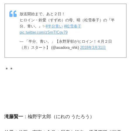
放送開始まで、あと２日！
ヒロイン・鈴愛（すずめ）の母、晴（松雪泰子）の『半
分、青い。』✨
#半分青い
#松雪泰子
pic.twitter.com/zSmTICgv79
— 「半分、青い。」【永野芽郁がヒロイン！４月２日
（月）スタート】 (@asadora_nhk)
2018年3月31日
＊＊
滝藤賢一
：楡野宇太郎（にれの うたろう）