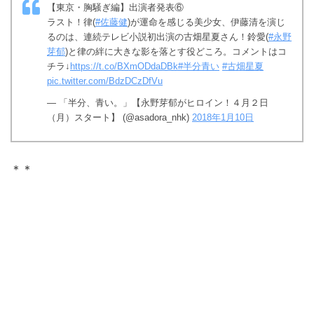
【東京・胸騒ぎ編】出演者発表⑥
ラスト！律(
#佐藤健
)が運命を感じる美少女、伊藤清を演じ
るのは、連続テレビ小説初出演の古畑星夏さん！鈴愛(
#永野
芽郁
)と律の絆に大きな影を落とす役どころ。コメントはコ
チラ↓
https://t.co/BXmODdaDBk
#半分青い
#古畑星夏
pic.twitter.com/BdzDCzDfVu
— 「半分、青い。」【永野芽郁がヒロイン！４月２日
（月）スタート】 (@asadora_nhk)
2018年1月10日
＊＊