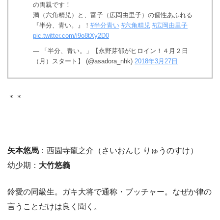
の両親です！
満（六角精児）と、富子（広岡由里子）の個性あふれる
『半分、青い。』！
#半分青い
#六角精児
#広岡由里子
pic.twitter.com/i9o8tXy2D0
— 「半分、青い。」【永野芽郁がヒロイン！４月２日
（月）スタート】 (@asadora_nhk)
2018年3月27日
＊＊
矢本悠馬
：西園寺龍之介（さいおんじ りゅうのすけ）
幼少期：
大竹悠義
鈴愛の同級生。ガキ大将で通称・ブッチャー。なぜか律の
言うことだけは良く聞く。