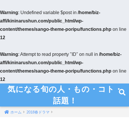
Warning
: Undefined variable $post in
/home/biz-
affi/kininarushun.com/public_html/wp-
content/themes/sango-theme-poripu/functions.php
on line
12
Warning
: Attempt to read property "ID" on null in
/home/biz-
affi/kininarushun.com/public_html/wp-
content/themes/sango-theme-poripu/functions.php
on line
12
気になる旬の人・もの・コト・
話題！
ホーム
2018春ドラマ