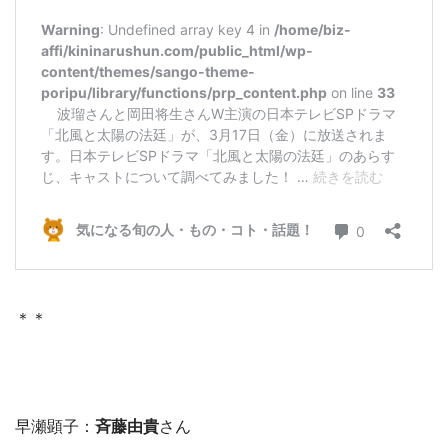
＊＊
早瀬顕子：
斉藤由貴
さん