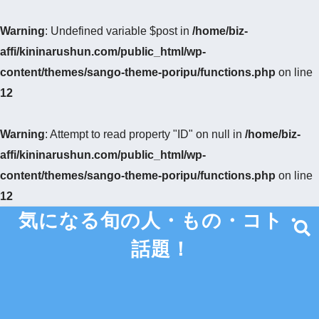
Warning
: Undefined variable $post in
/home/biz-
affi/kininarushun.com/public_html/wp-
content/themes/sango-theme-poripu/functions.php
on line
12
Warning
: Attempt to read property "ID" on null in
/home/biz-
affi/kininarushun.com/public_html/wp-
content/themes/sango-theme-poripu/functions.php
on line
12
気になる旬の人・もの・コト・
話題！