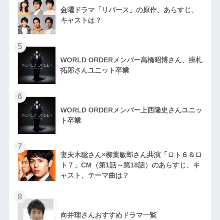
金曜ドラマ「リバース」の原作、あらすじ、
キャストは？
5
WORLD ORDERメンバー高橋昭博さん、掛札
拓郎さんユニット卒業
6
WORLD ORDERメンバー上西隆史さんユニッ
ト卒業
7
妻夫木聡さん×柳葉敏郎さん共演「ロト６＆ロ
ト７」CM（第1話～第18話）のあらすじ、キ
ャスト、テーマ曲は？
8
向井理さんおすすめドラマ一覧