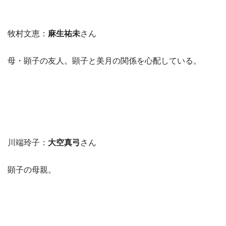
牧村文恵：
麻生祐未
さん
母・顕子の友人。顕子と美月の関係を心配している。
川端玲子：
大空真弓
さん
顕子の母親。