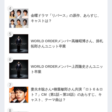
4
金曜ドラマ「リバース」の原作、あらすじ、
キャストは？
5
WORLD ORDERメンバー高橋昭博さん、掛札
拓郎さんユニット卒業
6
WORLD ORDERメンバー上西隆史さんユニッ
ト卒業
7
妻夫木聡さん×柳葉敏郎さん共演「ロト６＆ロ
ト７」CM（第1話～第18話）のあらすじ、キ
ャスト、テーマ曲は？
8