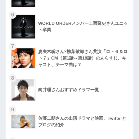
6
WORLD ORDERメンバー上西隆史さんユニッ
ト卒業
7
妻夫木聡さん×柳葉敏郎さん共演「ロト６＆ロ
ト７」CM（第1話～第18話）のあらすじ、キ
ャスト、テーマ曲は？
8
向井理さんおすすめドラマ一覧
9
佐藤二朗さんの出演ドラマと映画、Twitterと
ブログの紹介