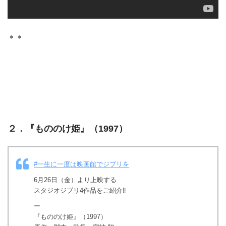
＊＊
２．『
もののけ姫
』（1997）
#一生に一度は映画館でジブリを
6月26日（金）より上映する
スタジオジブリ4作品をご紹介‼️
ー
『もののけ姫』（1997）