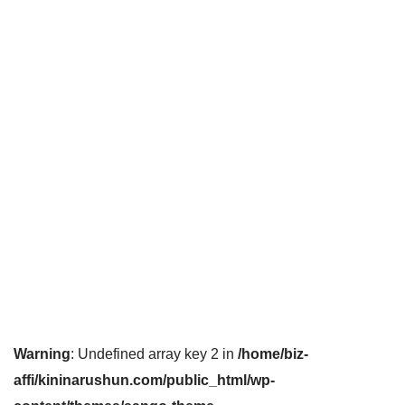
Warning
: Undefined array key 2 in
/home/biz-
affi/kininarushun.com/public_html/wp-