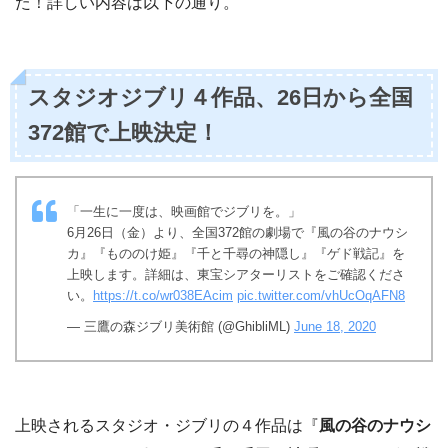
た！詳しい内容は以下の通り。
スタジオジブリ４作品、26日から全国
372館で上映決定！
「一生に一度は、映画館でジブリを。」
6月26日（金）より、全国372館の劇場で『風の谷のナウシ
カ』『もののけ姫』『千と千尋の神隠し』『ゲド戦記』を
上映します。詳細は、東宝シアターリストをご確認くださ
い。
https://t.co/wr038EAcim
pic.twitter.com/vhUcOqAFN8
— 三鷹の森ジブリ美術館 (@GhibliML)
June 18, 2020
上映されるスタジオ・ジブリの４作品は『
風の谷のナウシ