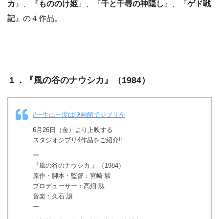
カ
』、『
もののけ姫
』、『
千と千尋の神隠し
』、『
ゲド戦
記
』の４作品。
１．『
風の谷のナウシカ
』（1984）
#一生に一度は映画館でジブリを
6月26日（金）より上映する
スタジオジブリ4作品をご紹介‼️
ー
『風の谷のナウシカ 』（1984）
原作・脚本・監督：宮崎 駿
プロデューサー：高畑 勲
音楽：久石 譲
ー