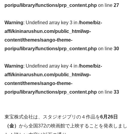
poripu/library/functions/prp_content.php
on line
27
Warning
: Undefined array key 3 in
/home/biz-
affi/kininarushun.com/public_html/wp-
content/themes/sango-theme-
poripu/library/functions/prp_content.php
on line
30
Warning
: Undefined array key 4 in
/home/biz-
affi/kininarushun.com/public_html/wp-
content/themes/sango-theme-
poripu/library/functions/prp_content.php
on line
33
東宝株式会社は、スタジオジブリの４作品を
6月26日
（金）
から全国372の映画館で上映することを発表しまし