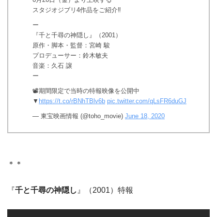
スタジオジブリ4作品をご紹介‼️
ー
『千と千尋の神隠し』（2001）
原作・脚本・監督：宮崎 駿
プロデューサー：鈴木敏夫
音楽：久石 譲
ー
📽️期間限定で当時の特報映像を公開中
▼
https://t.co/rBNhTBlv6b
pic.twitter.com/qLsFR6duGJ
— 東宝映画情報 (@toho_movie)
June 18, 2020
＊＊
『
千と千尋の神隠し
』（2001）特報