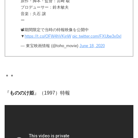
原作・脚本・監督：宮崎 駿
プロデューサー：鈴木敏夫
音楽：久石 譲
ー
📽️期間限定で当時の特報映像を公開中
▼
https://t.co/OFW4hVKjnW
pic.twitter.com/FXUbe3x0xl
— 東宝映画情報 (@toho_movie)
June 18, 2020
＊＊
『
もののけ姫
』（1997）特報