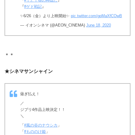
『
#千と千尋の神隠し
』
『
#ゲド戦記
』
✨6/26（金）より上映開始✨
pic.twitter.com/gpMaXfCOwB
— イオンシネマ (@AEON_CINEMA)
June 18, 2020
＊＊
★シネマサンシャイン
薙ぎ払え！
／
ジブリ4作品上映決定！！
＼
「
#風の谷のナウシカ
」
「
#もののけ姫
」