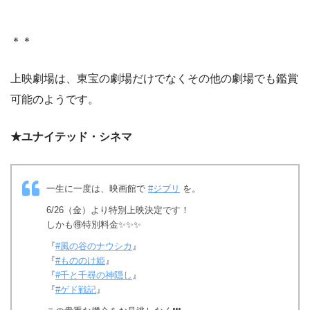
＊＊
上映劇場は、東宝の劇場だけでなくその他の劇場でも鑑賞
可能のようです。
★ユナイテッド・シネマ
一生に一度は、映画館で
#ジブリ
を。
6/26（金）より特別上映決定です！
しかも🉐特別料金✨✨✨
『
#風の谷のナウシカ
』
『
#もののけ姫
』
『
#千と千尋の神隠し
』
『
#ゲド戦記
』