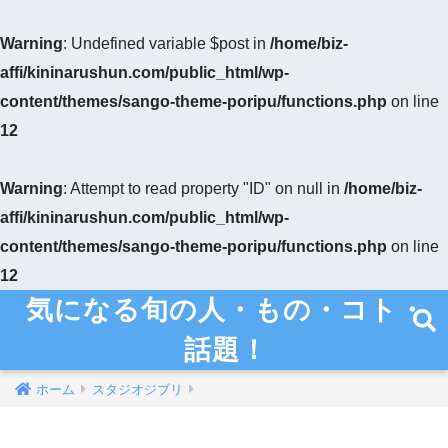
Warning
: Undefined variable $post in
/home/biz-
affi/kininarushun.com/public_html/wp-
content/themes/sango-theme-poripu/functions.php
on line
12
Warning
: Attempt to read property "ID" on null in
/home/biz-
affi/kininarushun.com/public_html/wp-
content/themes/sango-theme-poripu/functions.php
on line
12
気になる旬の人・もの・コト・
話題！
ホーム
スタジオジブリ