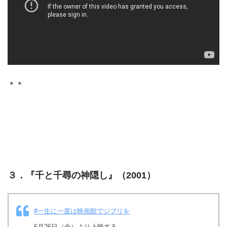
＊＊
３．『
千と千尋の神隠し
』（2001）
#一生に一度は映画館でジブリを
6月26日（金）より上映する