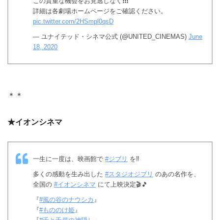
この貴重な機会をお見逃しなく❗️❗️❗️
詳細は各劇場ホームページをご確認ください。
pic.twitter.com/2HSmpl0qsD
— ユナイテッド・シネマ公式 (@UNITED_CINEMAS)
June
18, 2020
＊＊
★イオンシネマ
一生に一度は、映画館で
#ジブリ
を‼️
多くの感動を生み出した
#スタジオジブリ
のあの名作を、
全国の
#イオンシネマ
にて上映決定🎬🎵
『
#風の谷のナウシカ
』
『
#もののけ姫
』