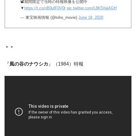
📽️期間限定で当時の特報映像を公開中
▼
https://t.co/nB0ufF0V0t
pic.twitter.com/L8K5VajAGH
— 東宝映画情報 (@toho_movie)
June 18, 2020
＊＊
『
風の谷のナウシカ
』（1984）特報