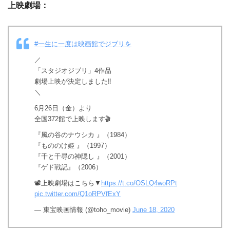
上映劇場：
#一生に一度は映画館でジブリを
／
「スタジオジブリ」4作品
劇場上映が決定しました‼️
＼
6月26日（金）より
全国372館で上映します🎬
『風の谷のナウシカ 』（1984）
『もののけ姫 』（1997）
『千と千尋の神隠し 』（2001）
『ゲド戦記』（2006）
📽️上映劇場はこちら▼
https://t.co/OSLQ4woRPt
pic.twitter.com/Q1oRPVfExY
— 東宝映画情報 (@toho_movie)
June 18, 2020