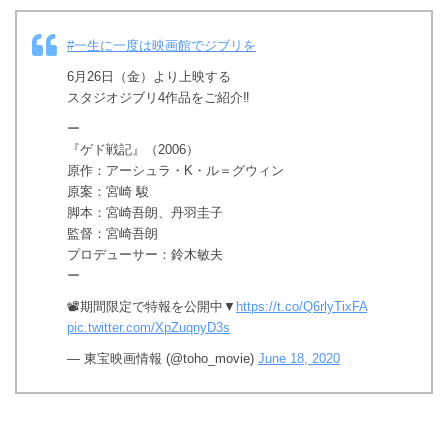
#一生に一度は映画館でジブリを
6月26日（金）より上映する
スタジオジブリ4作品をご紹介‼️
ー
『ゲド戦記』（2006）
原作：アーシュラ・K・ル＝グウィン
原案：宮崎 駿
脚本：宮崎吾朗、丹羽圭子
監督：宮崎吾朗
プロデューサー：鈴木敏夫
ー
📽️期間限定で特報を公開中▼
https://t.co/Q6rlyTixFA
pic.twitter.com/XpZuqnyD3s
— 東宝映画情報 (@toho_movie)
June 18, 2020