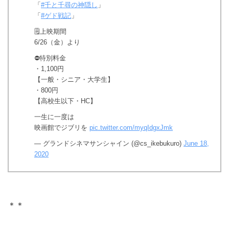
「
#千と千尋の神隠し
」
「
#ゲド戦記
」
🗒️上映期間
6/26（金）より
⛔️特別料金
・1,100円
【一般・シニア・大学生】
・800円
【高校生以下・HC】
一生に一度は
映画館でジブリを
pic.twitter.com/myqIdgxJmk
— グランドシネマサンシャイン (@cs_ikebukuro)
June 18,
2020
＊＊